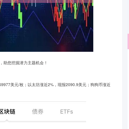
深证成指
14110.12
，助您挖掘潜力主题机会！
57%
-34.08
-0.24%
77美元/枚；以太坊涨近2%，现报2090.9美元；狗狗币涨近