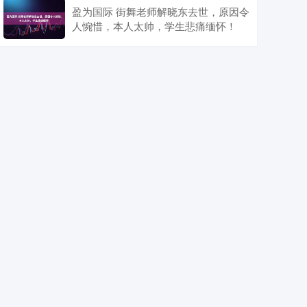
盈为国际 街舞老师解晓东去世，原因令
人惋惜，本人太帅，学生悲痛缅怀！