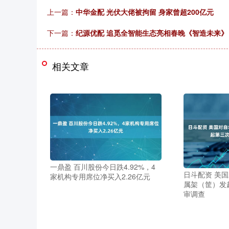
上一篇：
中华金配 光伏大佬被拘留 身家曾超200亿元
下一篇：
纪源优配 追觅全智能生态亮相春晚《智造未来
相关文章
一鼎盈 百川股份今日跌4.92%，4
日斗配资 美
家机构专用席位净买入2.26亿元
属架（筐）发
审调查