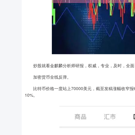
上证指数
3900.35
炒股就看金麒麟分析师研报，权威，专业，及时，全面
00
-0.01%
21.92
0.
加密货币全线反弹。
比特币价格一度站上70000美元，截至发稿涨幅收窄报699
10%。