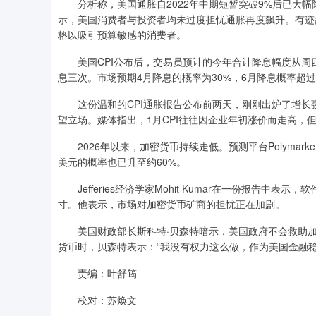
分析称，美国通胀自2022年中期短暂突破9%后已大幅降
示，美国消费者与投资者均未过度担忧通胀再度飙升。有迹
格以吸引预算敏感的消费者。
美国CPI公布后，交易员预计的今年合计降息幅度从周四的
息三次。市场预期4月降息的概率为30%，6月降息概率超过
这份温和的CPI通胀报告公布前两天，刚刚出炉了增长强
望立场。媒体指出，1月CPI往往因企业年初涨价而走高，
2026年以来，加密货币持续走低。预测平台Polymarke
美元的概率也已升至约60%。
Jefferies经济学家Mohit Kumar在一份报告中
寸。他表示，市场对加密货币矿商的担忧正在加剧。
美国财政部长斯科特·贝森特暗示，美国政府不会救助加
货币时，贝森特表示：“我没有权力这么做，作为美国金融稳
责编：叶舒筠
校对：苏焕文