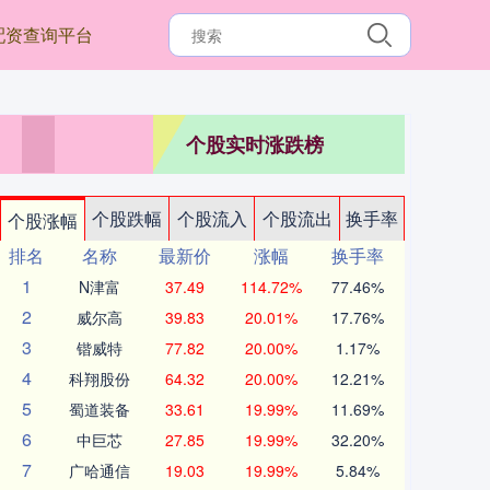
配资查询平台
个股实时涨跌榜
个股跌幅
个股流入
个股流出
换手率
个股涨幅
排名
名称
最新价
涨幅
换手率
1
N津富
37.49
114.72%
77.46%
2
威尔高
39.83
20.01%
17.76%
3
锴威特
77.82
20.00%
1.17%
4
科翔股份
64.32
20.00%
12.21%
5
蜀道装备
33.61
19.99%
11.69%
6
中巨芯
27.85
19.99%
32.20%
7
广哈通信
19.03
19.99%
5.84%