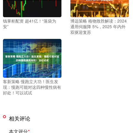
钱掌柜配资 超41亿！“落袋为
博远策略 格物致胜解读：2024
安”
通用伺服降 5%，2025 年内外
双驱迎复苏
客新策略 慢跑立大功！医生发
现：慢跑可能对这四种慢性病有
好处！可以试试
相关评论
本文评分
*