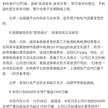
创作者中心PC端，选择“高清发布-发布文章”，即可发布长图文。手机
端长图文发布功能，预计也将于近期陆续上线。
点评：短视频平台内容多元化布局，提升用户粘性与流量变现空
间。
8 面膜被指存在“禁用成分”，韩束回应正在核实
韩束：日前，据具备检验资质的第三方检测机构检测结果显示，
在韩束丰盈紧致精华面膜中检测出0.07pg/g的表皮生长因子；而另一
款韩束嫩白透亮面膜中，该成分数值更高，达到3.21pg/g。对此，记
者致电韩束官方尝试采访核实，客服工作人员表示：“公司已关注到相
关情况，正在进行核实，最新进展将在官方渠道进行同步。”记者进一
步浏览后发现，在电商平台的韩束旗舰店中，上述两款产品均已被下
架。（经济参考报）
点评：美妆行业产品安全风险引关注，品牌声誉面临挑战。
9 丰田计划2026年全球产量超1000万辆
丰田汽车公司：12月26日，据报道，丰田汽车公司计划把2026年
全球产量目标设定为超过1000万辆，公司已开始通知主要零部件厂