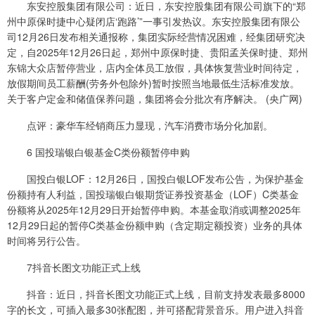
东安控股集团有限公司：近日，东安控股集团有限公司旗下的“郑
州中原保时捷中心疑闭店‘跑路’”一事引发热议。东安控股集团有限公
司12月26日发布相关通报称，集团实际经营情况困难，经集团研究决
定，自2025年12月26日起，郑州中原保时捷、贵阳孟关保时捷、郑州
东锦大众店暂停营业，店内全体员工放假，具体恢复营业时间待定，
放假期间员工薪酬(劳务外包除外)暂时按照当地最低生活标准发放。
关于客户定金和储值保养问题，集团将会分批次有序解决。 (央广网)
点评：豪华车经销商压力显现，汽车消费市场分化加剧。
6 国投瑞银白银基金C类份额暂停申购
国投白银LOF：12月26日，国投白银LOF发布公告，为保护基金
份额持有人利益，国投瑞银白银期货证券投资基金（LOF）C类基金
份额将从2025年12月29日开始暂停申购。本基金取消或调整2025年
12月29日起的暂停C类基金份额申购（含定期定额投资）业务的具体
时间将另行公告。
7抖音长图文功能正式上线
抖音：近日，抖音长图文功能正式上线，目前支持发表最多8000
字的长文，可插入最多30张配图，并可搭配背景音乐。用户进入抖音