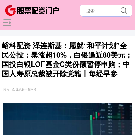
峪科配资 泽连斯基：愿就“和平计划”全
民公投；暴涨超10%，白银逼近80美元；
国投白银LOF基金C类份额暂停申购；中
国人寿原总裁被开除党籍丨每经早参
网站：配资炒股平台网站