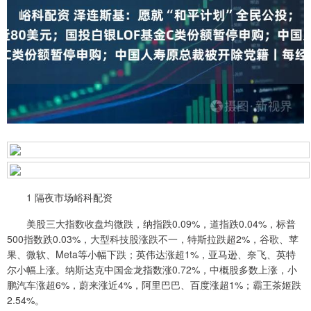
1 隔夜市场峪科配资
美股三大指数收盘均微跌，纳指跌0.09%，道指跌0.04%，标普
500指数跌0.03%，大型科技股涨跌不一，特斯拉跌超2%，谷歌、苹
果、微软、Meta等小幅下跌；英伟达涨超1%，亚马逊、奈飞、英特
尔小幅上涨。纳斯达克中国金龙指数涨0.72%，中概股多数上涨，小
鹏汽车涨超6%，蔚来涨近4%，阿里巴巴、百度涨超1%；霸王茶姬跌
2.54%。