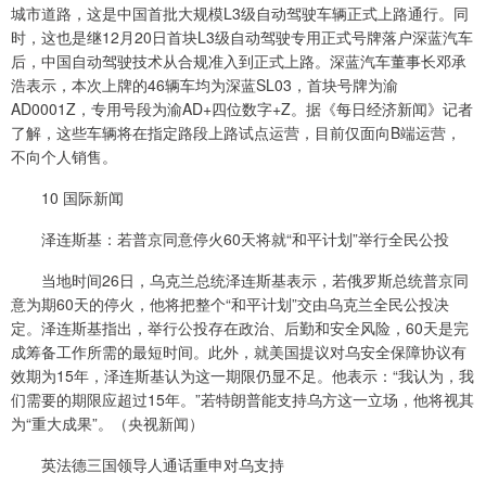
城市道路，这是中国首批大规模L3级自动驾驶车辆正式上路通行。同
时，这也是继12月20日首块L3级自动驾驶专用正式号牌落户深蓝汽车
后，中国自动驾驶技术从合规准入到正式上路。深蓝汽车董事长邓承
浩表示，本次上牌的46辆车均为深蓝SL03，首块号牌为渝
AD0001Z，专用号段为渝AD+四位数字+Z。据《每日经济新闻》记者
了解，这些车辆将在指定路段上路试点运营，目前仅面向B端运营，
不向个人销售。
10 国际新闻
泽连斯基：若普京同意停火60天将就“和平计划”举行全民公投
当地时间26日，乌克兰总统泽连斯基表示，若俄罗斯总统普京同
意为期60天的停火，他将把整个“和平计划”交由乌克兰全民公投决
定。泽连斯基指出，举行公投存在政治、后勤和安全风险，60天是完
成筹备工作所需的最短时间。此外，就美国提议对乌安全保障协议有
效期为15年，泽连斯基认为这一期限仍显不足。他表示：“我认为，我
们需要的期限应超过15年。”若特朗普能支持乌方这一立场，他将视其
为“重大成果”。（央视新闻）
英法德三国领导人通话重申对乌支持