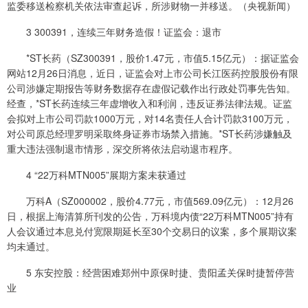
监委移送检察机关依法审查起诉，所涉财物一并移送。（央视新闻）
3 300391，连续三年财务造假！证监会：退市
*ST长药（SZ300391，股价1.47元，市值5.15亿元）：据证监会
网站12月26日消息，近日，证监会对上市公司长江医药控股股份有限
公司涉嫌定期报告等财务数据存在虚假记载作出行政处罚事先告知。
经查，*ST长药连续三年虚增收入和利润，违反证券法律法规。证监
会拟对上市公司罚款1000万元，对14名责任人合计罚款3100万元，
对公司原总经理罗明采取终身证券市场禁入措施。*ST长药涉嫌触及
重大违法强制退市情形，深交所将依法启动退市程序。
4 “22万科MTN005”展期方案未获通过
万科A（SZ000002，股价4.77元，市值569.09亿元）：12月26
日，根据上海清算所刊发的公告，万科境内债“22万科MTN005”持有
人会议通过本息兑付宽限期延长至30个交易日的议案，多个展期议案
均未通过。
5 东安控股：经营困难郑州中原保时捷、贵阳孟关保时捷暂停营
业