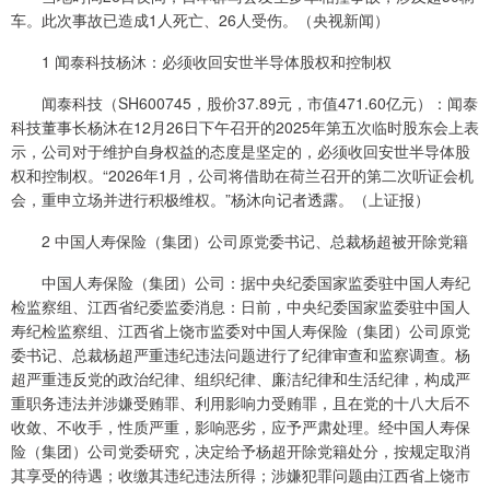
车。此次事故已造成1人死亡、26人受伤。（央视新闻）
1 闻泰科技杨沐：必须收回安世半导体股权和控制权
闻泰科技（SH600745，股价37.89元，市值471.60亿元）：闻泰
科技董事长杨沐在12月26日下午召开的2025年第五次临时股东会上表
示，公司对于维护自身权益的态度是坚定的，必须收回安世半导体股
权和控制权。“2026年1月，公司将借助在荷兰召开的第二次听证会机
会，重申立场并进行积极维权。”杨沐向记者透露。（上证报）
2 中国人寿保险（集团）公司原党委书记、总裁杨超被开除党籍
中国人寿保险（集团）公司：据中央纪委国家监委驻中国人寿纪
检监察组、江西省纪委监委消息：日前，中央纪委国家监委驻中国人
寿纪检监察组、江西省上饶市监委对中国人寿保险（集团）公司原党
委书记、总裁杨超严重违纪违法问题进行了纪律审查和监察调查。杨
超严重违反党的政治纪律、组织纪律、廉洁纪律和生活纪律，构成严
重职务违法并涉嫌受贿罪、利用影响力受贿罪，且在党的十八大后不
收敛、不收手，性质严重，影响恶劣，应予严肃处理。经中国人寿保
险（集团）公司党委研究，决定给予杨超开除党籍处分，按规定取消
其享受的待遇；收缴其违纪违法所得；涉嫌犯罪问题由江西省上饶市