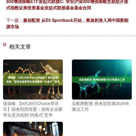
300增强策略ETF发起式联接C: 华安沪深300增强策略交易型开放
式指数证券投资基金发起式联接基金基金合同
下一篇：
嘉创配资 从E5 Sportback开始，奥迪躬身入局中国新能
源市场
相关文章
億策略 【9月29日Choice早班
实配网配资 商务部部署2026年
车】国务院国资委：国有企业要
重点工作
带头坚决抵制“内卷式”竞争