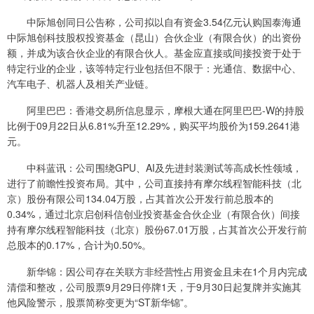
中际旭创同日公告称，公司拟以自有资金3.54亿元认购国泰海通
中际旭创科技股权投资基金（昆山）合伙企业（有限合伙）的出资份
额，并成为该合伙企业的有限合伙人。基金应直接或间接投资于处于
特定行业的企业，该等特定行业包括但不限于：光通信、数据中心、
汽车电子、机器人及相关产业链。
阿里巴巴：香港交易所信息显示，摩根大通在阿里巴巴-W的持股
比例于09月22日从6.81%升至12.29%，购买平均股价为159.2641港
元。
中科蓝讯：公司围绕GPU、AI及先进封装测试等高成长性领域，
进行了前瞻性投资布局。其中，公司直接持有摩尔线程智能科技（北
京）股份有限公司134.04万股，占其首次公开发行前总股本的
0.34%，通过北京启创科信创业投资基金合伙企业（有限合伙）间接
持有摩尔线程智能科技（北京）股份67.01万股，占其首次公开发行前
总股本的0.17%，合计为0.50%。
新华锦：因公司存在关联方非经营性占用资金且未在1个月内完成
清偿和整改，公司股票9月29日停牌1天，于9月30日起复牌并实施其
他风险警示，股票简称变更为“ST新华锦”。