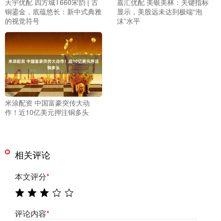
天宇优配 四方城T660宋韵 | 古
嘉汇优配 美银美林：关键指标
铜鎏金，底蕴悠长：新中式典雅
显示，美股远未达到极端“泡
的视觉符号
沫”水平
米涂配资 中国富豪突传大动
作！近10亿美元押注铜多头
相关评论
本文评分
*
评论内容
*