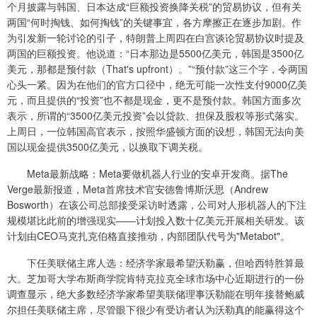
个月披露与韩国、日本达成“巨额投资换降关税”的贸易协议，但有关
两国“何时掏钱、如何掏钱”的关键事宜，各方摩擦正在逐步加剧。作
为引发新一轮讨论的引子，特朗普上周四在白宫谈论贸易协议时提及
两国的巨额投资。他说道：“日本那边是5500亿美元，韩国是3500亿
美元，那都是预付款（That's upfront）。”“预付款”这三个字，令两国
心头一紧。因为在他们的官方口径中，绝无可能一次性支付9000亿美
元，而且提供的“投资”也不都是现金，更不是预付款。韩国方面多次
表示，所谓的“3500亿美元投资”会以贷款、担保及股权等形式落实。
上周日，一位韩国高官表示，按照华盛顿方面的设想，韩国无法向美
国以现金提供3500亿美元，以换取下调关税。
Meta最新战略：Meta要做机器人行业的安卓开发商。据The
Verge最新报道，Meta首席技术官安德鲁博斯沃思（Andrew
Bosworth）在该公司总部接受采访时透露，公司对人形机器人的下注
规模堪比此前的增强现实——计划投入数十亿美元开展相关研发。该
计划由CEO马克扎克伯格直接推动，内部团队代号为"Metabot"。
下任美联储主席人选：经济学家最希望沃勒赢，但哈西特胜算最
大。芝加哥大学布斯商学院肯特克拉克全球市场中心近期进行的一份
调查显示，绝大多数经济学家希望美联储理事沃勒能在明年接替鲍威
尔担任美联储主席，尽管眼下很少有受访者认为沃勒真的能赢得这个