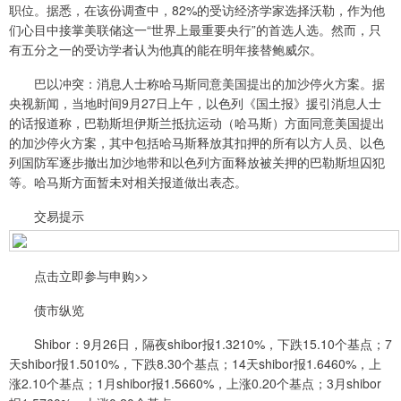
职位。据悉，在该份调查中，82%的受访经济学家选择沃勒，作为他
们心目中接掌美联储这一“世界上最重要央行”的首选人选。然而，只
有五分之一的受访学者认为他真的能在明年接替鲍威尔。
巴以冲突：消息人士称哈马斯同意美国提出的加沙停火方案。据
央视新闻，当地时间9月27日上午，以色列《国土报》援引消息人士
的话报道称，巴勒斯坦伊斯兰抵抗运动（哈马斯）方面同意美国提出
的加沙停火方案，其中包括哈马斯释放其扣押的所有以方人员、以色
列国防军逐步撤出加沙地带和以色列方面释放被关押的巴勒斯坦囚犯
等。哈马斯方面暂未对相关报道做出表态。
交易提示
点击立即参与申购>>
债市纵览
Shibor：9月26日，隔夜shibor报1.3210%，下跌15.10个基点；7
天shibor报1.5010%，下跌8.30个基点；14天shibor报1.6460%，上
涨2.10个基点；1月shibor报1.5660%，上涨0.20个基点；3月shibor