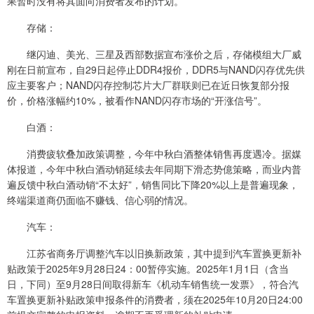
果暂时没有将其面向消费者发布的计划。
存储：
继闪迪、美光、三星及西部数据宣布涨价之后，存储模组大厂威
刚在日前宣布，自29日起停止DDR4报价，DDR5与NAND闪存优先供
应主要客户；NAND闪存控制芯片大厂群联则已在近日恢复部分报
价，价格涨幅约10%，被看作NAND闪存市场的“开涨信号”。
白酒：
消费疲软叠加政策调整，今年中秋白酒整体销售再度遇冷。据媒
体报道，今年中秋白酒动销延续去年同期下滑态势億策略，而业内普
遍反馈中秋白酒动销“不太好”，销售同比下降20%以上是普遍现象，
终端渠道商仍面临不赚钱、信心弱的情况。
汽车：
江苏省商务厅调整汽车以旧换新政策，其中提到汽车置换更新补
贴政策于2025年9月28日24：00暂停实施。2025年1月1日（含当
日，下同）至9月28日间取得新车《机动车销售统一发票》，符合汽
车置换更新补贴政策申报条件的消费者，须在2025年10月20日24:00