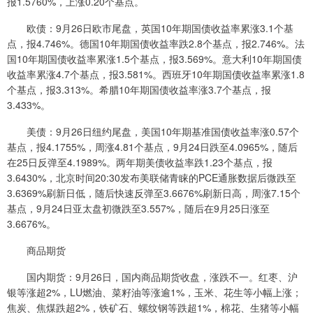
报1.5760%，上涨0.20个基点。
欧债：9月26日欧市尾盘，英国10年期国债收益率累涨3.1个基
点，报4.746%。德国10年期国债收益率跌2.8个基点，报2.746%。法
国10年期国债收益率累涨1.5个基点，报3.569%。意大利10年期国债
收益率累涨4.7个基点，报3.581%。西班牙10年期国债收益率累涨1.8
个基点，报3.313%。希腊10年期国债收益率涨3.7个基点，报
3.433%。
美债：9月26日纽约尾盘，美国10年期基准国债收益率涨0.57个
基点，报4.1755%，周涨4.81个基点，9月24日跌至4.0965%，随后
在25日反弹至4.1989%。两年期美债收益率跌1.23个基点，报
3.6430%，北京时间20:30发布美联储青睐的PCE通胀数据后微跌至
3.6369%刷新日低，随后快速反弹至3.6676%刷新日高，周涨7.15个
基点，9月24日亚太盘初微跌至3.557%，随后在9月25日涨至
3.6676%。
商品期货
国内期货：9月26日，国内商品期货收盘，涨跌不一。红枣、沪
银等涨超2%，LU燃油、菜籽油等涨逾1%，玉米、花生等小幅上涨；
焦炭、焦煤跌超2%，铁矿石、螺纹钢等跌超1%，棉花、生猪等小幅