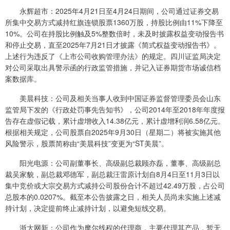
永辉超市：2025年4月21日至4月24日期间，公司通过证券交易
所集中交易方式减持红旗连锁股票1360万股，持股比例由11%下降至
10%。公司在持股比例触及5%整数倍时，未及时披露权益变动报告书
和停止交易，直至2025年7月21日才披露《简式权益变动报告书》。
上述行为违反了《上市公司收购管理办法》的规定。四川证监局决定
对公司采取出具警示函的行政监管措施，并记入证券期货市场诚信档
案数据库。
美晨科技：公司及相关当事人收到中国证券监督管理委员会山东
监管局下发的《行政处罚事先告知书》，公司2014年至2018年年度报
告存在虚假记载，累计虚增收入14.38亿元，累计虚增利润6.58亿元。
根据相关规定，公司股票自2025年9月30日（星期二）将被实施其他
风险警示，股票简称由“美晨科技”变更为“ST美晨”。
阳光电源：公司副董事长、高级副总裁顾亦磊，董事、高级副总
裁吴家貌，副总裁邓德军，副总裁汪雷原计划自8月4日至11月3日以
集中竞价或大宗交易方式减持公司股份合计不超过42.49万股，占公司
总股本的0.0207%。截至本公告披露之日，相关人员尚未实施上述减
持计划，决定提前终止减持计划，以避免短线交易。
浙大网新：公司作为摩尔线程的代理商，主要代理其产品，暂无