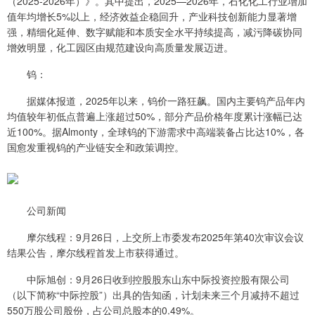
（2025-2026年）》。其中提出，2025—2026年，石化化工行业增加
值年均增长5%以上，经济效益企稳回升，产业科技创新能力显著增
强，精细化延伸、数字赋能和本质安全水平持续提高，减污降碳协同
增效明显，化工园区由规范建设向高质量发展迈进。
钨：
据媒体报道，2025年以来，钨价一路狂飙。国内主要钨产品年内
均值较年初低点普遍上涨超过50%，部分产品价格年度累计涨幅已达
近100%。据Almonty，全球钨的下游需求中高端装备占比达10%，各
国愈发重视钨的产业链安全和政策调控。
公司新闻
摩尔线程：9月26日，上交所上市委发布2025年第40次审议会议
结果公告，摩尔线程首发上市获得通过。
中际旭创：9月26日收到控股股东山东中际投资控股有限公司
（以下简称“中际控股”）出具的告知函，计划未来三个月减持不超过
550万股公司股份，占公司总股本的0.49%。