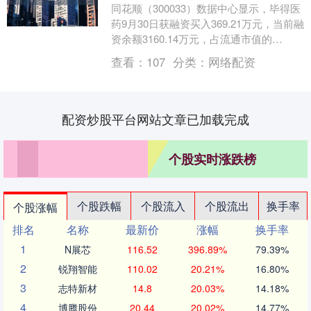
同花顺（300033）数据中心显示，毕得医
药9月30日获融资买入369.21万元，当前融
资余额3160.14万元，占流通市值的
0.95%，低于历史30%分位水平....
查看：
107
分类：
网络配资
配资炒股平台网站文章已加载完成
个股实时涨跌榜
个股跌幅
个股流入
个股流出
换手率
个股涨幅
排名
名称
最新价
涨幅
换手率
1
N展芯
116.52
396.89%
79.39%
2
锐翔智能
110.02
20.21%
16.80%
3
志特新材
14.8
20.03%
14.18%
4
博腾股份
20.44
20.02%
14.77%