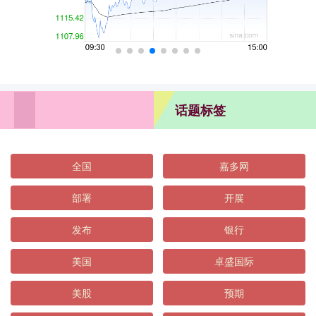
话题标签
全国
嘉多网
部署
开展
发布
银行
美国
卓盛国际
美股
预期