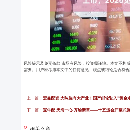
上证指数
3940.04
风险提示及免责条款 市场有风险，投资需谨慎。本文不构
.40
2.13%
39.68
1.
需要。用户应考虑本文中的任何意见、观点或结论是否符合
上一篇：
宏益配资 大吨位有大产业！国产邮轮驶入“黄金水
下一篇：
宝牛配 天海一心 齐绘新章——十五运会开幕式
相关文章