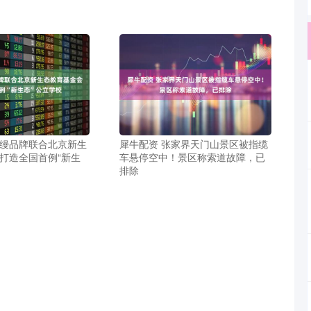
生缦品牌联合北京新生
犀牛配资 张家界天门山景区被指缆
 打造全国首例“新生
车悬停空中！景区称索道故障，已
排除