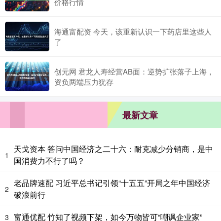
价格行情
海通富配资 今天，该重新认识一下药店里这些人
了
创元网 君龙人寿经营AB面：逆势扩张落子上海，
资负两端压力犹存
最新文章
天戈资本 答问中国经济之二十六：耐克减少分销商，是中
1
国消费力不行了吗？
老品牌速配 习近平总书记引领“十五五”开局之年中国经济
2
破浪前行
富通优配 竹知了视频下架，如今万物皆可“嘲讽企业家”
3