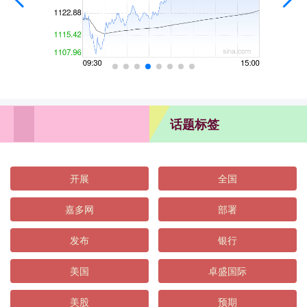
话题标签
开展
全国
嘉多网
部署
发布
银行
美国
卓盛国际
美股
预期