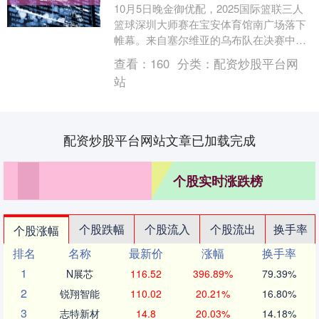
10月5日晚金御优配，2025国际篮联三人
篮球深圳大师赛在宝安体育馆南广场落下
帷幕。来自塞尔维亚的乌布队在决赛中击
败立陶宛的劳东德瓦利斯队，本赛季第六
查看：
160
分类：
配资炒股平台网
次夺得大师....
站
配资炒股平台网站文章已加载完成
个股实时涨跌榜
个股跌幅
个股流入
个股流出
换手率
个股涨幅
排名
名称
最新价
涨幅
换手率
1
N展芯
116.52
396.89%
79.39%
2
锐翔智能
110.02
20.21%
16.80%
3
志特新材
14.8
20.03%
14.18%